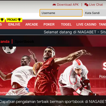
Download APK
Live Chat
O
PROMO
S
IDNLIVE
ARCADE
POKER
TOGEL
LIVE CASINO
TAN
Selamat datang di NIAGABET - Situs Online Ga
randa
Sportbook
Dapatkan pengalaman terbaik bermain sportsbook di NIAGABET! 