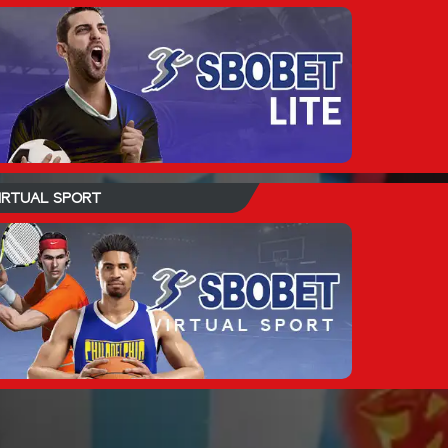
IRTUAL SPORT