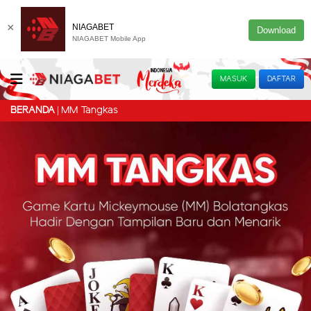
×
NIAGABET
Download
NIAGABET Mobile App
MASUK
DAFTAR
MM Tangkas
BERANDA