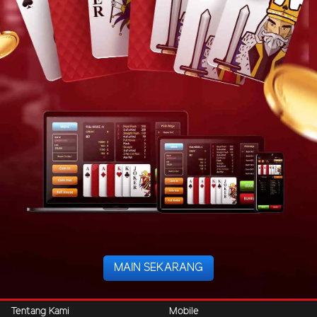
MAIN SEKARANG
Tentang Kami
Mobile